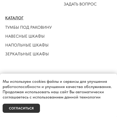
ЗАДАТЬ ВОПРОС
КАТАЛОГ
ТУМБЫ ПОД РАКОВИНУ
НАВЕСНЫЕ ШКАФЫ
НАПОЛЬНЫЕ ШКАФЫ
ЗЕРКАЛЬНЫЕ ШКАФЫ
Контент сайта носит исключительно информационный характер и не
может рассматриваться как публичная оферта
Мы используем cookies файлы и сервисы для улучшения
работоспособности и улучшения качества обслуживания.
Продолжая использовать наш сайт Вы автоматически
Tilda
Made on
соглашаетесь с использованием данной технологии
СОГЛАСИТЬСЯ